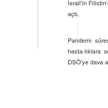
İsrail'in Filis
açtı.
Pandemi süres
hasta-lıklara
DSÖ'ye dava a